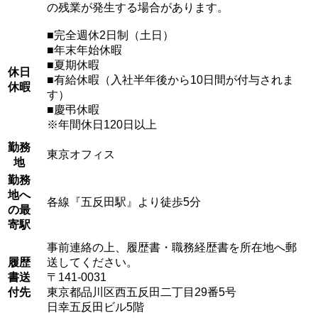
の残業が発生する場合があります。
■完全週休2日制（土日）

■年末年始休暇

■夏期休暇

休日
■有給休暇（入社半年後から10日間が付与されま
休暇
す）

■慶弔休暇

※年間休日120日以上
勤務
東京オフィス
地
勤務
地へ
各線『五反田駅』より徒歩5分
の最
寄駅
事前連絡の上、履歴書・職務経歴書を所在地へ郵
履歴
送してください。

書送
〒141-0031

付先
東京都品川区西五反田二丁目29番5号

日幸五反田ビル5階