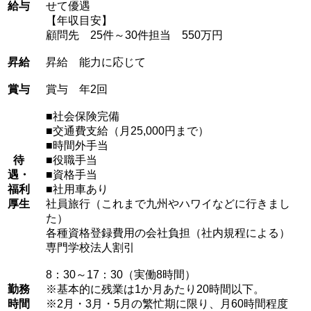
給与
せて優遇

【年収目安】

顧問先　25件～30件担当　550万円
昇給
昇給　能力に応じて
賞与
賞与　年2回
■社会保険完備

■交通費支給（月25,000円まで）

■時間外手当

待
■役職手当

遇・
■資格手当

福利
■社用車あり

厚生
社員旅行（これまで九州やハワイなどに行きまし
た）

各種資格登録費用の会社負担（社内規程による）

専門学校法人割引
8：30～17：30（実働8時間）

勤務
※基本的に残業は1か月あたり20時間以下。

時間
※2月・3月・5月の繁忙期に限り、月60時間程度